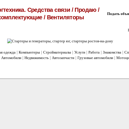
гтехника. Средства связи
/
Продаю
/
Подать объяв
комплектующие
/
Вентиляторы
|
|
|
|
|
|
ая одежда
Компьютеры
Стройматериалы
Услуги
Работа
Знакомства
Сп
|
|
|
|
|
Автомобили
Недвижимость
Автозапчасти
Грузовые автомобили
Мотоц
ъявлений
. Все права защищены. 12+
аяни, д. 14/1
9-56