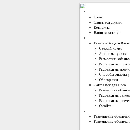
О компании
О нас
Связаться с нами
Контакты
Наши вакансии
Проекты Издательского 
Газета «Все для Вас»
Свежий номер
Архив выпусков
Разместить объявл
Расценки на объяв
Расценки на моду
Способы оплаты у
Об издании
Сайт «Все для Вас»
Разместить объявл
Расценки на разме
Расценки на разме
О сайте
Условия и правила
Размещение объявлени
Размещение объявлени