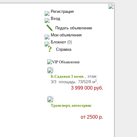
Регистрация
Вход
Подать объявление
Мои объявления
Блокнот
(
0
)
?
Справка
Б.Садовая 3 комн.
, этаж:
2
3/3 площадь: 73/52/8 м
,
3 999 000
руб.
Транспорт, автосервис
от 2500 р.