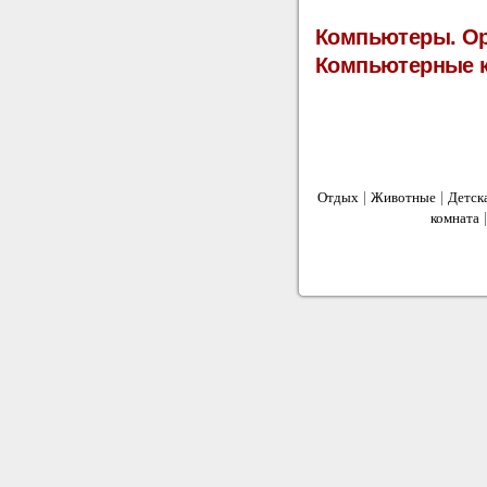
Компьютеры. Ор
Компьютерные 
|
|
Отдых
Животные
Детск
комната
сайт об
2012 © Все для Вас -
Адрес: г. Ростов-на-Дону, ул. К
Тел.: +7 (863) 251-26-36, 251-0