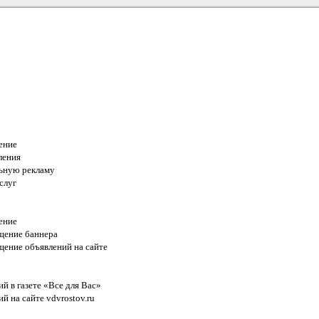
Дома
ение
ления
льную рекламу
слуг
ение
щение баннера
щение объявлений на сайте
й в газете «Все для Вас»
й на сайте vdvrostov.ru