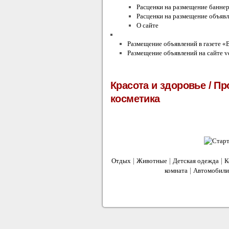
Расценки на размещение банне
Расценки на размещение объявл
О сайте
Условия и правила
Размещение объявлений в газете «
Размещение объявлений на сайте vd
Красота и здоровье
/
Пр
косметика
|
|
|
Отдых
Животные
Детская одежда
К
|
комната
Автомобили
сайт объявлений
2012 © Все для Вас -
. Все
Адрес: г. Ростов-на-Дону, ул. Каяни, д. 14/1
Тел.: +7 (863) 251-26-36, 251-09-56