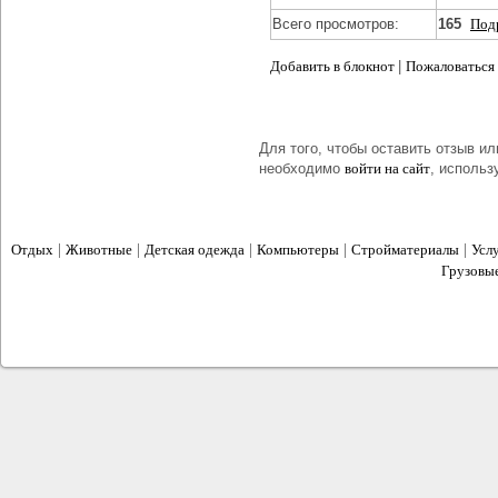
Всего просмотров:
165
Под
Добавить в блокнот
|
Пожаловаться
Для того, чтобы оставить отзыв и
необходимо
войти на сайт
, использ
|
|
|
|
|
Отдых
Животные
Детская одежда
Компьютеры
Стройматериалы
Усл
Грузовы
сайт объявлений
2012 © Все для Вас -
. Все права защищены. 12+
Адрес: г. Ростов-на-Дону, ул. Каяни, д. 14/1
Тел.: +7 (863) 251-26-36, 251-09-56