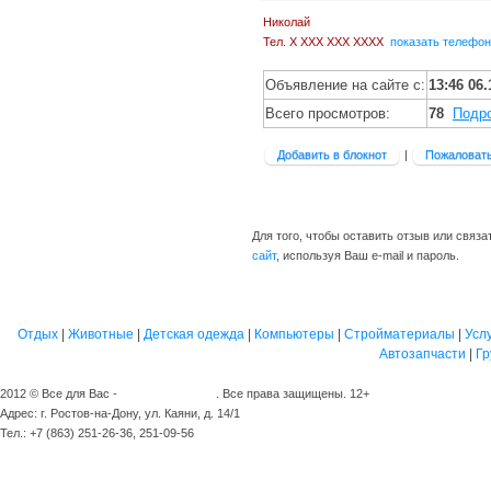
Николай
Тел.
X XXX XXX XXXX
показать телефон
Объявление на сайте с:
13:46 06.
Всего просмотров:
78
Подр
Добавить в блокнот
|
Пожаловат
Для того, чтобы оставить отзыв или связ
сайт
, используя Ваш e-mail и пароль.
Отдых
|
Животные
|
Детская одежда
|
Компьютеры
|
Стройматериалы
|
Усл
Автозапчасти
|
Гр
2012 © Все для Вас -
сайт объявлений
. Все права защищены. 12+
Адрес: г. Ростов-на-Дону, ул. Каяни, д. 14/1
Тел.: +7 (863) 251-26-36, 251-09-56