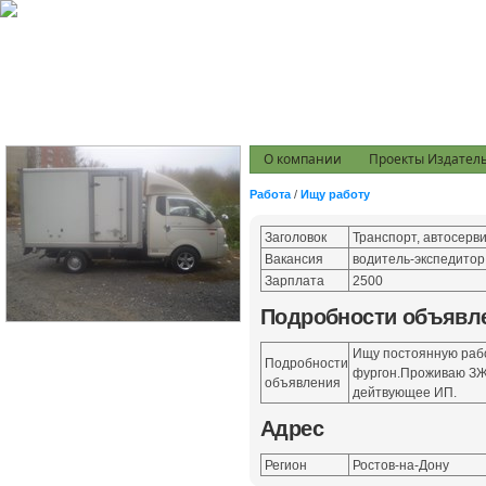
О компании
Проекты Издатель
Работа
/
Ищу работу
Заголовок
Транспорт, автосерв
Вакансия
водитель-экспедитор
Зарплата
2500
Подробности объявл
Ищу постоянную рабо
Подробности
фургон.Проживаю ЗЖ
объявления
дейтвующее ИП.
Адрес
Регион
Ростов-на-Дону